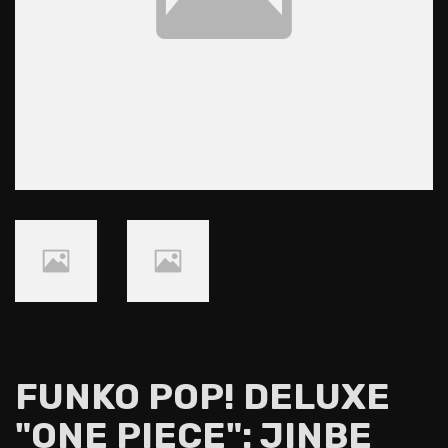
FUNKO POP! DELUXE
"ONE PIECE": JINBE